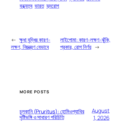
বন্ধ্যত্ব
ভারত
হৃদরোগ
←
ক্ষুধা বৃদ্ধির কারণ-
লাইপোমা: কারণ-লক্ষণ-ঝুঁকি,
লক্ষণ, নিয়ন্ত্রণ যেভাবে
প্রকার, রোগ নির্ণয়
→
MORE POSTS
August
চুলকানি (Pruritus): হোমিওপ্যাথির
দৃষ্টিভঙ্গি ও সাধারণ পরিচিতি
1, 2026