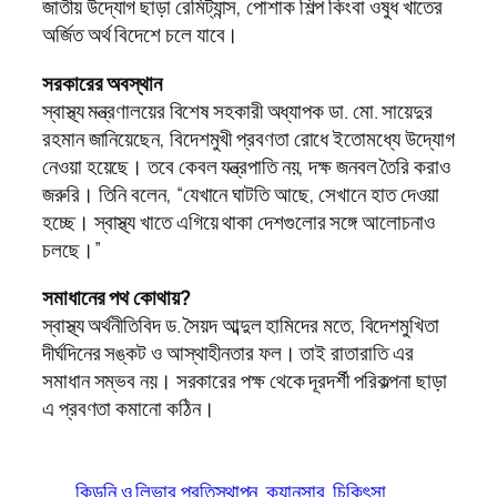
জাতীয় উদ্যোগ ছাড়া রেমিট্যান্স, পোশাক শিল্প কিংবা ওষুধ খাতের
অর্জিত অর্থ বিদেশে চলে যাবে।
সরকারের অবস্থান
স্বাস্থ্য মন্ত্রণালয়ের বিশেষ সহকারী অধ্যাপক ডা. মো. সায়েদুর
রহমান জানিয়েছেন, বিদেশমুখী প্রবণতা রোধে ইতোমধ্যে উদ্যোগ
নেওয়া হয়েছে। তবে কেবল যন্ত্রপাতি নয়, দক্ষ জনবল তৈরি করাও
জরুরি। তিনি বলেন, “যেখানে ঘাটতি আছে, সেখানে হাত দেওয়া
হচ্ছে। স্বাস্থ্য খাতে এগিয়ে থাকা দেশগুলোর সঙ্গে আলোচনাও
চলছে।”
সমাধানের পথ কোথায়?
স্বাস্থ্য অর্থনীতিবিদ ড. সৈয়দ আব্দুল হামিদের মতে, বিদেশমুখিতা
দীর্ঘদিনের সঙ্কট ও আস্থাহীনতার ফল। তাই রাতারাতি এর
সমাধান সম্ভব নয়। সরকারের পক্ষ থেকে দূরদর্শী পরিকল্পনা ছাড়া
এ প্রবণতা কমানো কঠিন।
কিডনি ও লিভার প্রতিস্থাপন
ক্যানসার
চিকিৎসা