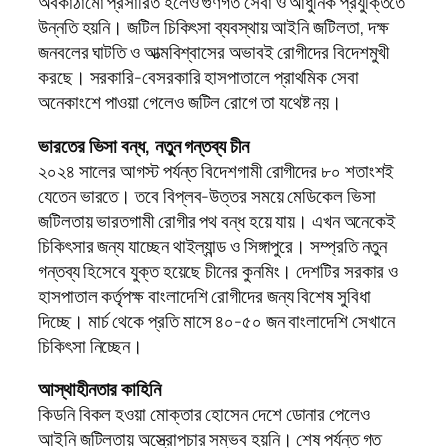
অবকাঠামো প্রসারিত হলেও গুণগত সেবা ও আধুনিক প্রযুক্তিতে
উন্নতি হয়নি। জটিল চিকিৎসা ব্যবস্থায় আইনি জটিলতা, দক্ষ
জনবলের ঘাটতি ও আত্মবিশ্বাসের অভাবই রোগীদের বিদেশমুখী
করছে। সরকারি-বেসরকারি হাসপাতালে প্রাথমিক সেবা
অনেকাংশে পাওয়া গেলেও জটিল রোগে তা যথেষ্ট নয়।
ভারতের ভিসা বন্ধ, নতুন গন্তব্য চীন
২০২৪ সালের আগস্ট পর্যন্ত বিদেশগামী রোগীদের ৮০ শতাংশই
যেতেন ভারতে। তবে বিপ্লব-উত্তর সময়ে মেডিকেল ভিসা
জটিলতায় ভারতগামী রোগীর পথ বন্ধ হয়ে যায়। এখন অনেকেই
চিকিৎসার জন্য যাচ্ছেন থাইল্যান্ড ও সিঙ্গাপুরে। সম্প্রতি নতুন
গন্তব্য হিসেবে যুক্ত হয়েছে চীনের কুনমিং। দেশটির সরকার ও
হাসপাতাল কর্তৃপক্ষ বাংলাদেশি রোগীদের জন্য বিশেষ সুবিধা
দিচ্ছে। মার্চ থেকে প্রতি মাসে ৪০-৫০ জন বাংলাদেশি সেখানে
চিকিৎসা নিচ্ছেন।
আস্থাহীনতার কাহিনি
কিডনি বিকল হওয়া মোক্তার হোসেন দেশে ডোনার পেলেও
আইনি জটিলতায় অস্ত্রোপচার সম্ভব হয়নি। শেষ পর্যন্ত গত