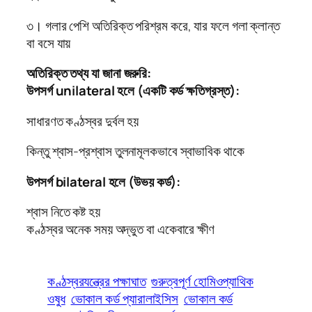
৩। গলার পেশি অতিরিক্ত পরিশ্রম করে, যার ফলে গলা ক্লান্ত
বা বসে যায়
অতিরিক্ত তথ্য যা জানা জরুরি:
উপসর্গ unilateral হলে (একটি কর্ড ক্ষতিগ্রস্ত):
সাধারণত কণ্ঠস্বর দুর্বল হয়
কিন্তু শ্বাস-প্রশ্বাস তুলনামূলকভাবে স্বাভাবিক থাকে
উপসর্গ bilateral হলে (উভয় কর্ড):
শ্বাস নিতে কষ্ট হয়
কণ্ঠস্বর অনেক সময় অদ্ভুত বা একেবারে ক্ষীণ
কণ্ঠস্বরযন্ত্রের পক্ষাঘাত
গুরুত্বপূর্ণ হোমিওপ্যাথিক
ওষুধ
ভোকাল কর্ড প্যারালাইসিস
ভোকাল কর্ড