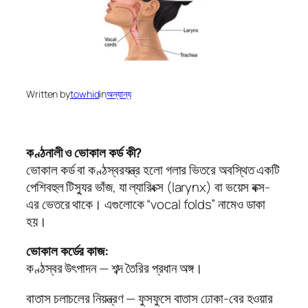
Written by
towhid
in
অন্যান্য
কণ্ঠনালী ও ভোকাল কর্ড কী?
ভোকাল কর্ড বা কণ্ঠস্বরযন্ত্র হলো গলার ভিতরে অবস্থিত একটি
পেশিবহুল টিস্যুর ভাঁজ, যা ল্যারিংক্স (larynx) বা ভয়েস বক্স-
এর ভেতরে থাকে। এগুলোকে “vocal folds” নামেও ডাকা
হয়।
ভোকাল কর্ডের কাজ:
কণ্ঠস্বর উৎপাদন — শব্দ তৈরির প্রধান অঙ্গ।
বাতাস চলাচলের নিয়ন্ত্রণ — ফুসফুসে বাতাস ঢোকা-বের হওয়ার