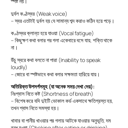
স্পষ্ট নয়।
দুর্বল কণ্ঠস্বর (Weak voice)
– স্বর এতটাই দুর্বল হয় যে সামান্য শব্দ করাও কঠিন হয়ে পড়ে।
কণ্ঠস্বর ক্লান্ত হয়ে যাওয়া (Vocal fatigue)
– কিছুক্ষণ কথা বলার পর গলা একেবারে বসে যায়, শক্তি থাকে
না।
উঁচু স্বরে কথা বলতে না পারা (Inability to speak
loudly)
– জোরে বা স্পষ্টভাবে কথা বলার সক্ষমতা হারিয়ে যায়।
অতিরিক্ত উপসর্গসমূহ (যা অনেক সময় দেখা দেয়):
নিঃশ্বাস নিতে কষ্ট (Shortness of breath)
– বিশেষ করে যদি দুইটি ভোকাল কর্ড একসাথে ক্ষতিগ্রস্ত হয়,
তখন শ্বাস নিতে সমস্যা হয়।
খাবার বা পানীয় খাওয়ার পর গলায় আটকে যাওয়ার অনুভূতি, দম
বন্ধ হওয়া (Choking after eating or drinking)