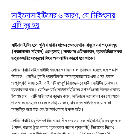
সাইনোসাইটিসের ৬ কারণ, যে চিকিৎসায়
এটি দূর হয়
সাইনাসাইটিস হলো খুলি বা মাথার হাড়ের ভেতরে থাকা বায়ুতে ভরা গহ্বরসমূহ
(প্যারানাসাল সাইনাস) এর প্রদাহ। সাধারণত এটি ভাইরাস, ব্যাকটেরিয়া অথবা
ছত্রাকজনিত সংক্রমণ কিংবা অ্যালার্জির কারণে হয়ে থাকে।
হোমিওপ্যাথি সাইনাসাইটিসের ক্ষেত্রে অসাধারণ চিকিৎসা রয়েছে বলে প্রমাণ
মিলেছে। হোমিওপ্যাথি প্রাকৃতিক উপাদান ব্যবহার করে এবং এতে কোনো
পার্শ্বপ্রতিক্রিয়া নেই, তাই এটি সম্পূর্ণ নিরাপদভাবে সাইনাসাইটিস চিকিৎসায়
ব্যবহার করা যায়। হোমিওপ্যাথি সাইনাসাইটিসের উপসর্গগুলোর উল্লেখযোগ্য
উপশম দেয়। এটি সাইনাসের প্রদাহ কমায়, সাইনাসে জমে থাকা ঘন শ্লেষ্মাকে
পাতলা করে সহজে বের হতে সাহায্য করে, যার ফলে সাইনাসে জমে থাকা
অস্বস্তি কমে যায় এবং উপসর্গগুলোর উপশম ঘটে।
হোমিওপ্যাথি শুধু উপসর্গ নিরাময়েই সীমাবদ্ধ নয়, বরং সাইনাসাইটিসের মূল কারণ
(যেমন, বারবার ঠান্ডা লাগার প্রবণতা বা নাকের অ্যালার্জি) নিরাময়ের দিকেও
লক্ষ্য রাখে, ফলে দীর্ঘমেয়াদি উপশম পাওয়া যায়। নিয়মিত হোমিওপ্যাথি