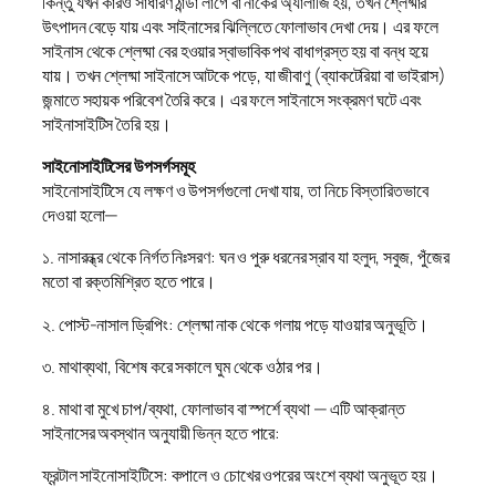
কিন্তু যখন কারও সাধারণ ঠান্ডা লাগে বা নাকের অ্যালার্জি হয়, তখন শ্লেষ্মার
উৎপাদন বেড়ে যায় এবং সাইনাসের ঝিল্লিতে ফোলাভাব দেখা দেয়। এর ফলে
সাইনাস থেকে শ্লেষ্মা বের হওয়ার স্বাভাবিক পথ বাধাগ্রস্ত হয় বা বন্ধ হয়ে
যায়। তখন শ্লেষ্মা সাইনাসে আটকে পড়ে, যা জীবাণু (ব্যাকটেরিয়া বা ভাইরাস)
জন্মাতে সহায়ক পরিবেশ তৈরি করে। এর ফলে সাইনাসে সংক্রমণ ঘটে এবং
সাইনাসাইটিস তৈরি হয়।
সাইনোসাইটিসের উপসর্গসমূহ
সাইনোসাইটিসে যে লক্ষণ ও উপসর্গগুলো দেখা যায়, তা নিচে বিস্তারিতভাবে
দেওয়া হলো—
১. নাসারন্ধ্র থেকে নির্গত নিঃসরণ: ঘন ও পুরু ধরনের স্রাব যা হলুদ, সবুজ, পুঁজের
মতো বা রক্তমিশ্রিত হতে পারে।
২. পোস্ট-নাসাল ড্রিপিং: শ্লেষ্মা নাক থেকে গলায় পড়ে যাওয়ার অনুভূতি।
৩. মাথাব্যথা, বিশেষ করে সকালে ঘুম থেকে ওঠার পর।
৪. মাথা বা মুখে চাপ/ব্যথা, ফোলাভাব বা স্পর্শে ব্যথা — এটি আক্রান্ত
সাইনাসের অবস্থান অনুযায়ী ভিন্ন হতে পারে:
ফ্রন্টাল সাইনোসাইটিসে: কপালে ও চোখের ওপরের অংশে ব্যথা অনুভূত হয়।