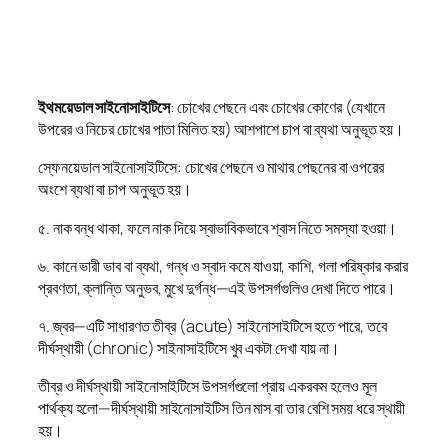
ইথময়েডাল সাইনোসাইটিসে
: চোখের পেছনে এবং চোখের কোণের (যেখানে
উপরের ও নিচের চোখের পাতা মিলিত হয়) আশপাশে চাপ বা ব্যথা অনুভূত হয়।
স্ফেনয়েডাল সাইনোসাইটিসে: চোখের পেছনে ও মাথার পেছনের বা ওপরের
অংশে ব্যথা বা চাপ অনুভূত হয়।
৫. নাক বন্ধ থাকা, ফলে নাক দিয়ে স্বাভাবিকভাবে শ্বাস নিতে সমস্যা হওয়া।
৬. কানে ভারী ভাব বা ব্যথা, গন্ধ ও স্বাদ কমে যাওয়া, কাশি, গলা পরিষ্কার করার
প্রবণতা, ক্লান্তি অনুভব, মুখে দুর্গন্ধ—এই উপসর্গগুলিও দেখা দিতে পারে।
৭. জ্বর—এটি সাধারণত তীব্র (acute) সাইনোসাইটিসে হতে পারে, তবে
দীর্ঘস্থায়ী (chronic) সাইনাসাইটিসে খুব একটা দেখা যায় না।
তীব্র ও দীর্ঘস্থায়ী সাইনোসাইটিসে উপসর্গগুলো প্রায় একরকম হলেও মূল
পার্থক্য হলো—দীর্ঘস্থায়ী সাইনোসাইটিস তিন মাস বা তার বেশি সময় ধরে স্থায়ী
হয়।