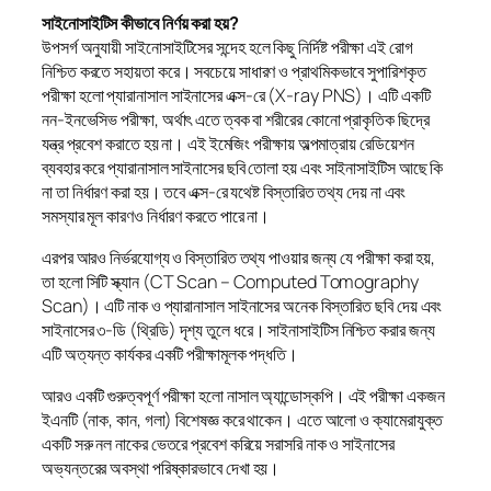
সাইনোসাইটিস কীভাবে নির্ণয় করা হয়?
উপসর্গ অনুযায়ী সাইনোসাইটিসের সন্দেহ হলে কিছু নির্দিষ্ট পরীক্ষা এই রোগ
নিশ্চিত করতে সহায়তা করে। সবচেয়ে সাধারণ ও প্রাথমিকভাবে সুপারিশকৃত
পরীক্ষা হলো প্যারানাসাল সাইনাসের এক্স-রে (X-ray PNS)। এটি একটি
নন-ইনভেসিভ পরীক্ষা, অর্থাৎ এতে ত্বক বা শরীরের কোনো প্রাকৃতিক ছিদ্রে
যন্ত্র প্রবেশ করাতে হয় না। এই ইমেজিং পরীক্ষায় অল্পমাত্রায় রেডিয়েশন
ব্যবহার করে প্যারানাসাল সাইনাসের ছবি তোলা হয় এবং সাইনাসাইটিস আছে কি
না তা নির্ধারণ করা হয়। তবে এক্স-রে যথেষ্ট বিস্তারিত তথ্য দেয় না এবং
সমস্যার মূল কারণও নির্ধারণ করতে পারে না।
এরপর আরও নির্ভরযোগ্য ও বিস্তারিত তথ্য পাওয়ার জন্য যে পরীক্ষা করা হয়,
তা হলো সিটি স্ক্যান (CT Scan – Computed Tomography
Scan)। এটি নাক ও প্যারানাসাল সাইনাসের অনেক বিস্তারিত ছবি দেয় এবং
সাইনাসের ৩-ডি (থ্রিডি) দৃশ্য তুলে ধরে। সাইনাসাইটিস নিশ্চিত করার জন্য
এটি অত্যন্ত কার্যকর একটি পরীক্ষামূলক পদ্ধতি।
আরও একটি গুরুত্বপূর্ণ পরীক্ষা হলো নাসাল অ্যান্ডোস্কপি। এই পরীক্ষা একজন
ইএনটি (নাক, কান, গলা) বিশেষজ্ঞ করে থাকেন। এতে আলো ও ক্যামেরাযুক্ত
একটি সরু নল নাকের ভেতরে প্রবেশ করিয়ে সরাসরি নাক ও সাইনাসের
অভ্যন্তরের অবস্থা পরিষ্কারভাবে দেখা হয়।