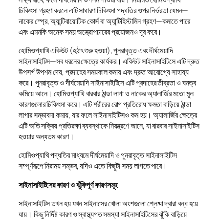
চিকিৎসা গ্রহণ করলে এটি সাধারণ চিকিৎসা পদ্ধতির ওপর নির্ভরতা যেমন—
নাকের স্প্রে, অ্যান্টিবায়োটিক কোর্স বা অ্যান্টিহিস্টামিন গ্রহণ—কমাতে পারে
এবং এমনকি অনেক সময় অস্ত্রোপচারের প্রয়োজনও দূর করে।
হোমিওপ্যাথি একিউট (হঠাৎ শুরু হওয়া), পুনরাবৃত্ত এবং দীর্ঘমেয়াদি
সাইনাসাইটিস—সব ধরনের ক্ষেত্রে কার্যকর। একিউট সাইনাসাইটিসে এটি দ্রুত
উপসর্গ উপশম দেয়, প্রদাহের সময়কাল কমায় এবং দ্রুত আরোগ্যে সাহায্য
করে। পুনরাবৃত্ত ও দীর্ঘমেয়াদি সাইনাসাইটিসে এটি প্রদাহের তীব্রতা ও ঘনত্ব
কমিয়ে আনে। হোমিওপ্যাথি বারবার ঠান্ডা লাগা ও নাকের অ্যালার্জির মতো মূল
কারণগুলোর চিকিৎসা করে। এটি শরীরের রোগ প্রতিরোধ ক্ষমতা বাড়িয়ে ঠান্ডা
লাগার সম্ভাবনা কমায়, যার ফলে সাইনাসাইটিসও কম হয়। অ্যালার্জির ক্ষেত্রে
এটি অতি সক্রিয় প্রতিরক্ষা ব্যবস্থাকে নিয়ন্ত্রণে আনে, যা বারবার সাইনাসাইটিস
হওয়ার অন্যতম কারণ।
হোমিওপ্যাথি পদ্ধতির মাধ্যমে দীর্ঘমেয়াদি ও পুনরাবৃত্ত সাইনাসাইটিস
সম্পূর্ণরূপে নিরাময় সম্ভব, যদিও এতে কিছুটা সময় লাগতে পারে।
সাইনাসাইটিসের কারণ ও ঝুঁকিপূর্ণ কারণসমূহ
সাইনাসাইটিস তখন হয় যখন সাইনাসের খোলা অংশগুলো শ্লেষ্মা দ্বারা বন্ধ হয়ে
যায়। কিছু নির্দিষ্ট কারণ ও স্বাস্থ্যগত সমস্যা সাইনাসাইটিসের ঝুঁকি বাড়িয়ে