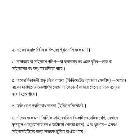
২. নাকের অ্যালার্জি এবং উপরের শ্বাসনালি সংক্রমণ।
৩. নাসারন্ধ্র বা সাইনাসে পলিপ—যা ক্যানসার নয় এমন বৃদ্ধি—নাক বা
সাইনাসের পথ বন্ধ করে দিতে পারে।
৪. নাকের বিভাজনী হাড় বেঁকে যাওয়া (ডিভিয়েটেড ন্যাজাল সেপটাম)—যেখানে
নাকের মাঝখানের তরুণাস্থি সোজা না থেকে বাঁকা হয়ে গেলে তা নাক বন্ধের
কারণ হতে পারে।
৫. দুর্বল রোগ প্রতিরোধ ক্ষমতা (ইমিউন সিস্টেম)।
৬. দাঁতের সংক্রমণ, সিস্টিক ফাইব্রোসিস (একটি জেনেটিক রোগ, যেখানে
ফুসফুস ও অগ্ন্যাশয়ে ঘন ও আঠালো শ্লেষ্মা জমে), এবং ধূমপান—এসবও
সাইনাসাইটিসের জন্য সহায়ক ভূমিকা রাখতে পারে।